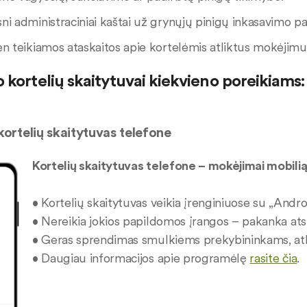
i administraciniai kaštai už grynųjų pinigų inkasavimo p
n teikiamos ataskaitos apie kortelėmis atliktus mokėjimu
kortelių skaitytuvai kiekvieno poreikiams:
ortelių skaitytuvas telefone
Kortelių skaitytuvas telefone – mokėjimai mobili
• Kortelių skaitytuvas veikia įrenginiuose su „Andr
• Nereikia jokios papildomos įrangos – pakanka ats
• Geras sprendimas smulkiems prekybininkams, atli
• Daugiau informacijos apie programėlę
rasite čia
.