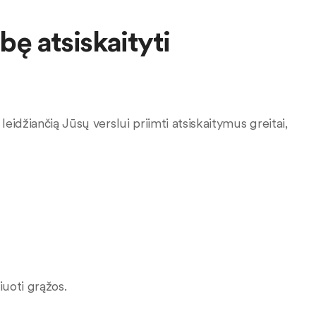
bę atsiskaityti
idžiančią Jūsų verslui priimti atsiskaitymus greitai,
iuoti grąžos.