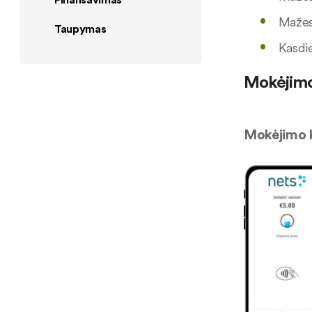
Mažesn
Taupymas
Kasdie
Mokėjimo 
Mokėjimo k