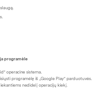
aslaugą.
s.
ąja programėle
oid“ operacine sistema.
isiųsti programėlę iš „Google Play“ parduotuvės.
ekantiems nedidelį operacijų kiekį.