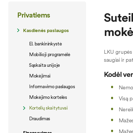
Sutei
Privatiems
mokėj
Kasdienės paslaugos
El. bankininkystė
LKU grupės k
Mobilioji programėlė
saugiai ir pat
Sąskaita unijoje
Kodėl ver
Mokėjimai
Informavimo paslaugos
Nemok
Mokėjimo kortelės
Visą p
Kortelių skaitytuvai
Nereik
Draudimas
Mažesn
Mažes
Finansavimas