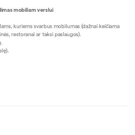
dimas mobiliam verslui
lams, kuriems svarbus mobilumas (dažnai keičiama
nės, restoranai ar taksi paslaugos).
.
lę).