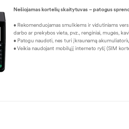
Nešiojamas kortelių skaitytuvas – patogus spren
• Rekomenduojamas smulkiems ir vidutiniams vers
darbo ar prekybos vieta, pvz., renginiai, mugės, kavi
• Patogu naudoti, nes turi įkraunamą akumuliatorių
• Veikia naudojant mobilųjį interneto ryšį (SIM korte