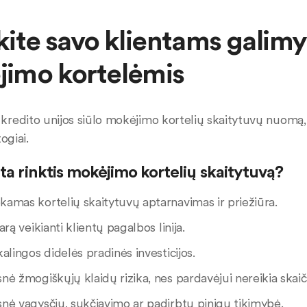
kite savo klientams galimy
imo kortelėmis
redito unijos siūlo mokėjimo kortelių skaitytuvų nuomą, le
ogiai.
ta rinktis mokėjimo kortelių skaitytuvą?
amas kortelių skaitytuvų aptarnavimas ir priežiūra.
arą veikianti klientų pagalbos linija.
alingos didelės pradinės investicijos.
ė žmogiškųjų klaidų rizika, nes pardavėjui nereikia skaič
nė vagysčių, sukčiavimo ar padirbtų pinigų tikimybė.