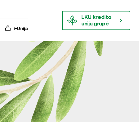
LKU kredito
unijų grupė
i-Unija