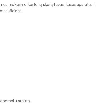
s mokėjimo kortelių skaitytuvas, kasos aparatas ir
as išlaidas.
peracijų srautą.