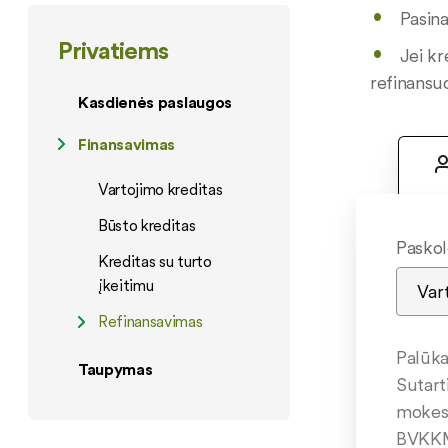
Pasina
Privatiems
Jei kr
refinansu
Kasdienės paslaugos
Finansavimas
Vartojimo kreditas
Būsto kreditas
Paskol
Kreditas su turto
įkeitimu
Refinansavimas
Palūk
Taupymas
Sutart
mokes
BVKK