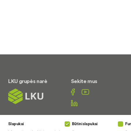
LKU grupės narė
Sekite mus
Susisiekite
Slapukai
Būtini slapukai
Fun