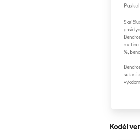
Paskol
Skaičiuo
pasiūly
Bendros
metinė 
%, bend
Bendros
sutartie
vykdomo
Kodėl ver