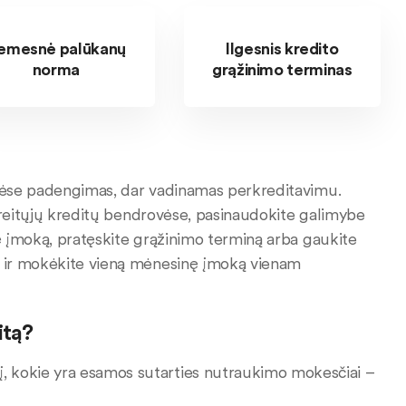
emesnė palūkanų
Ilgesnis kredito
norma
grąžinimo terminas
ovėse padengimas, dar vadinamas perkreditavimu.
greitųjų kreditų bendrovėse, pasinaudokite galimybe
nę įmoką, pratęskite grąžinimo terminą arba gaukite
s ir mokėkite vieną mėnesinę įmoką vienam
itą?
į, kokie yra esamos sutarties nutraukimo mokesčiai –