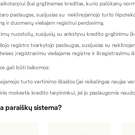
laikotarpiui (kai grąžinamas kreditas, kurio palūkanų nor
aro paslaugas, susijusias su nekilnojamojo turto hipoteko
imą ir duomenų viešajam registrui perdavimą.
limų nuostolių, susijusių su ankstyvu kredito grąžinimu 
šojo registro tvarkytojo paslaugas, susijusias su nekilno
 teisės įregistravimu viešajame registre ir išregistravimu iš 
ios gali būti taikomos:
ojamojo turto vertinimo išlaidos (jei reikalingas naujas ver
nis mokestis kredito tarpininkui, jei jo paslaugomis naudo
ia paraiškų sistema?