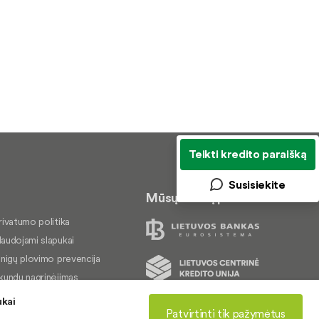
Teikti kredito paraišką
Susisiekite
Mūsų veiklą prižiūri
rivatumo politika
audojami slapukai
inigų plovimo prevencija
kundų nagrinėjimas
rieinamumo pareiškimas
ukai
© 2026 LKU kredito unijų grupė
Patvirtinti tik pažymėtus