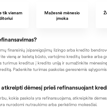
 tik vienam
Mažesnė mėnesio
Ž
itoriui
įmoka
refinansavimas?
imų finansinių įsipareigojimų lizingo arba kredito bendr
rite vieną ar keletą būsto, vartojimo kreditų banke arba 
us turimus kreditus į kredito uniją ir sumažinkite mėnesi
reditą. Padenkite turimas paskolas geresnėmis sąlygomi
ia atkreipti dėmesį prieš refinansuojant kred
bu, kokia paskola yra refinansuojama, atkreipkite dėmes
 yra nurodomi nutraukimo arba perkėlimo mokesčiai.