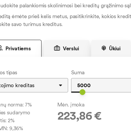
udokite palankiomis skolinimosi bei kreditų grąžinimo sąly
editą ėmėte prieš kelis metus, pasitikrinkite, kokios kredit
okite savo turimus kreditus.
Privatiems
Verslui
Ūkiui
os tipas
Suma
anų norma:
7
%
Mėn. įmoka
223,86
€
ies sudarymo
tis:
2
%
MN:
9,36
%