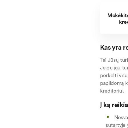
Mokėkite
kred
Kas yra 
Tai Jūsų tur
Jeigu jau tu
perkelti vis
papildomą k
kreditoriui.
Į ką reik
Nesvar
sutartyje