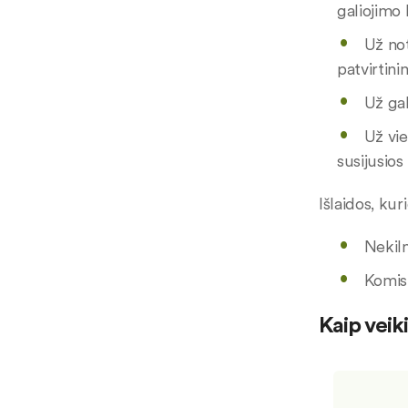
galiojimo 
Už not
patvirtin
Už ga
Už vie
susijusios
Išlaidos, kur
Nekiln
Komisi
Kaip veik