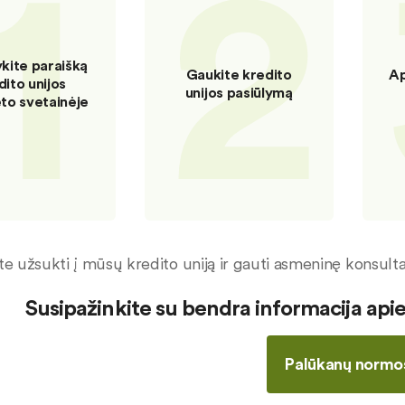
1
2
ykite paraišką
Gaukite kredito
Ap
dito unijos
unijos pasiūlymą
eto svetainėje
ite užsukti į mūsų kredito uniją ir gauti asmeninę konsultac
Susipažinkite su bendra informacija ap
Palūkanų normo