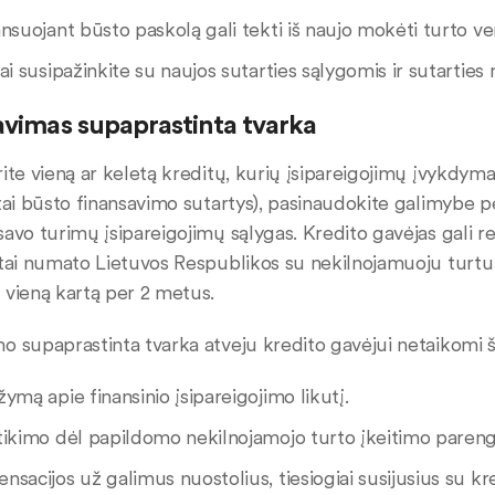
nsuojant būsto paskolą gali tekti iš naujo mokėti turto ve
ai susipažinkite su naujos sutarties sąlygomis ir sutarties
avimas supaprastinta tvarka
rite vieną ar keletą kreditų, kurių įsipareigojimų įvykdy
 tai būsto finansavimo sutartys), pasinaudokite galimybe per
savo turimų įsipareigojimų sąlygas. Kredito gavėjas gali re
 tai numato Lietuvos Respublikos su nekilnojamuoju turtu 
 vieną kartą per 2 metus.
o supaprastinta tvarka atveju kredito gavėjui netaikomi š
ymą apie finansinio įsipareigojimo likutį.
tikimo dėl papildomo nekilnojamojo turto įkeitimo paren
sacijos už galimus nuostolius, tiesiogiai susijusius su k