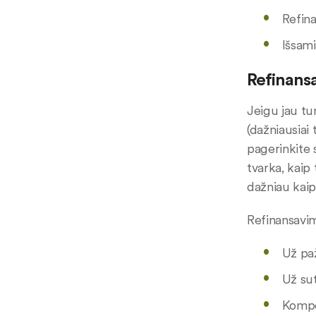
Refina
Išsami
Refinans
Jeigu jau tu
(dažniausiai
pagerinkite 
tvarka, kaip
dažniau kaip
Refinansavim
Už paž
Už su
Kompen