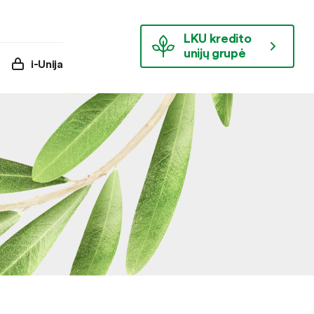
LKU kredito
unijų grupė
i-Unija