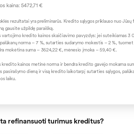
os kaina:
5472,71
€
klės rezultatai yra preliminarūs. Kredito sąlygos priklauso nuo Jūsų f
mą gausite užpildę paraišką.
 vartojimo kredito kainos skaičiavimo pavyzdys: jei suteikiamas 3 0
palūkanų norma – 7 %, sutarties sudarymo mokestis – 2 %, tuome
ra mokėtina suma – 3624,22 €, mėnesio įmoka – 59,40 €.
 kredito kainos metinė norma ir bendra kredito gavėjo mokama suma
s pasirašymo dieną ir visą kredito laikotarpį sutarties sąlygos, palū
s laiku.
ta refinansuoti turimus kreditus?