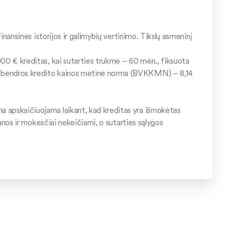
inansinės istorijos ir galimybių vertinimo. Tikslų asmeninį
00 € kreditas, kai sutarties trukmė – 60 mėn., fiksuota
t bendros kredito kainos metinė norma (BVKKMN) – 8,14
 apskaičiuojama laikant, kad kreditas yra išmokėtas
kanos ir mokesčiai nekeičiami, o sutarties sąlygos