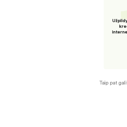
Užpild
kre
intern
Taip pat gal