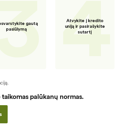
3
4
Atvykite į kredito
svarstykite gautą
uniją ir pasirašykite
pasiūlymą
sutartį
iją.
ie taikomas palūkanų normas.
s