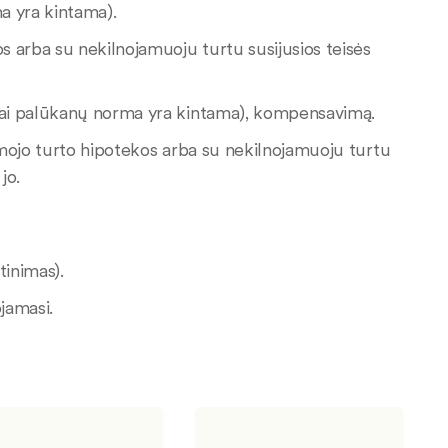
ma yra kintama).
s arba su nekilnojamuoju turtu susijusios teisės
(kai palūkanų norma yra kintama), kompensavimą.
jamojo turto hipotekos arba su nekilnojamuoju turtu
jo.
tinimas).
jamasi.