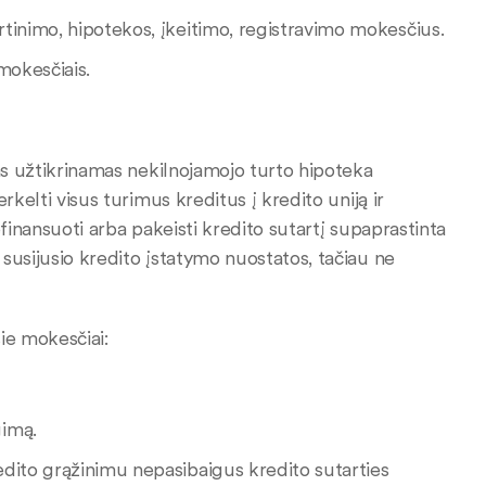
rtinimo, hipotekos, įkeitimo, registravimo mokesčius.
 mokesčiais.
mas užtikrinamas nekilnojamojo turto hipoteka
kelti visus turimus kreditus į kredito uniją ir
finansuoti arba pakeisti kredito sutartį supaprastinta
susijusio kredito įstatymo nuostatos, tačiau ne
ie mokesčiai:
gimą.
redito grąžinimu nepasibaigus kredito sutarties