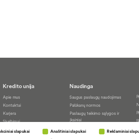
Kredito unija
Naudinga
P
Apie mus
Saugus paslaugų naudojimas
N
Kontaktai
Palūkanų normos
P
Karjera
Paslaugų teikimo sąlygos ir
įkainiai
S
Skelbimai
Kredito tarpininkai
P
Socialinė atsakomybė
kciniai slapukai
Analitiniai slapukai
Reklaminiai slap
Paslaugų sutrikimai