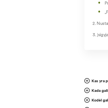
P
„
2. Nusta
3. Įsigy
Kas yra p
Kada gali
Kodėl gal