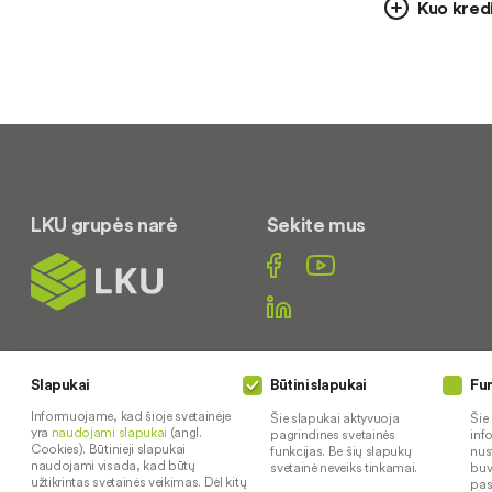
Kuo kredi
LKU grupės narė
Sekite mus
Susisiekite
Slapukai
Būtini slapukai
Fun
+370 620 19645
Informuojame, kad šioje svetainėje
Šie slapukai aktyvuoja
Šie
yra
naudojami slapukai
(angl.
pagrindines svetainės
inf
I-V 8:00-16:00
Cookies). Būtinieji slapukai
funkcijas. Be šių slapukų
nus
Pietų pertrauka 13:00-
naudojami visada, kad būtų
svetainė neveiks tinkamai.
buv
užtikrintas svetainės veikimas. Dėl kitų
pas
14:00