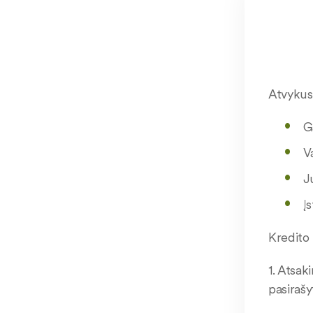
Atvykus 
G
V
J
Į
Kredito
1. Atsak
pasiraš