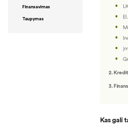
LK
Finansavimas
El
Taupymas
Mo
In
Įm
Gr
2. Kredi
3. Finan
Kas gali 