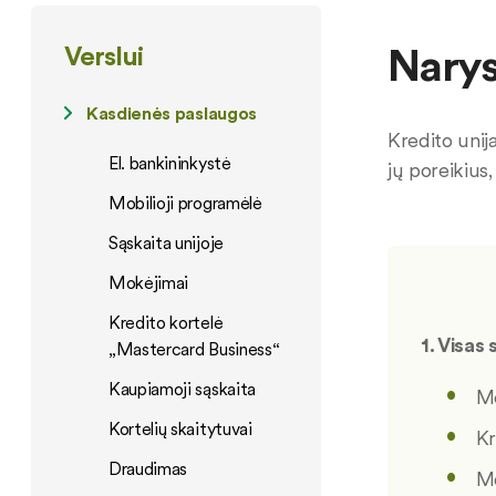
Narys
Verslui
Kasdienės paslaugos
Kredito unij
El. bankininkystė
jų poreikius
Mobilioji programėlė
Sąskaita unijoje
Mokėjimai
Kredito kortelė
1. Visas
„Mastercard Business“
Kaupiamoji sąskaita
Mo
Kortelių skaitytuvai
Kr
Draudimas
Mo