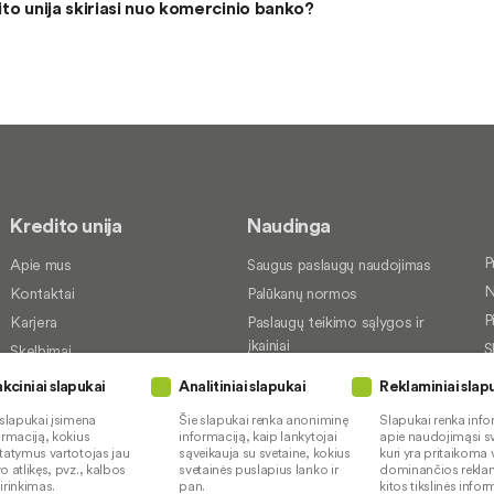
to unija skiriasi nuo komercinio banko?
Kredito unija
Naudinga
P
Apie mus
Saugus paslaugų naudojimas
N
Kontaktai
Palūkanų normos
P
Karjera
Paslaugų teikimo sąlygos ir
įkainiai
S
Skelbimai
Kredito tarpininkai
P
Socialinė atsakomybė
kciniai slapukai
Analitiniai slapukai
Reklaminiai slap
Paslaugų sutrikimai
 slapukai įsimena
Šie slapukai renka anoniminę
Slapukai renka info
Pranešėjų apsauga
ormaciją, kokius
informaciją, kaip lankytojai
apie naudojimąsi sv
tatymus vartotojas jau
sąveikauja su svetaine, kokius
kuri yra pritaikoma 
o atlikęs, pvz., kalbos
svetainės puslapius lanko ir
dominančios rekla
irinkimas.
pan.
kitos tikslinės info