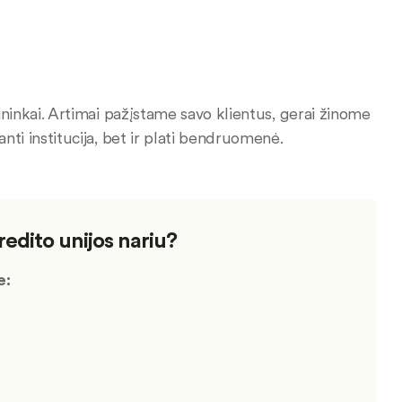
vininkai. Artimai pažįstame savo klientus, gerai žinome
anti institucija, bet ir plati bendruomenė.
edito unijos nariu?
e: