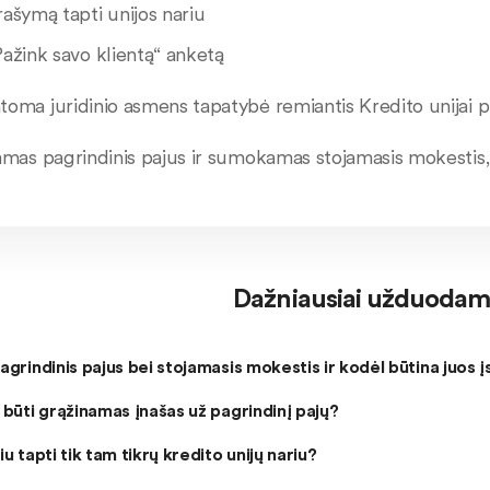
rašymą tapti unijos nariu
Pažink savo klientą“ anketą
toma juridinio asmens tapatybė remiantis Kredito unijai p
jamas pagrindinis pajus ir sumokamas stojamasis mokestis,
Dažniausiai užduodami
agrindinis pajus bei stojamasis mokestis ir kodėl būtina juos į
 būti grąžinamas įnašas už pagrindinį pajų?
iu tapti tik tam tikrų kredito unijų nariu?