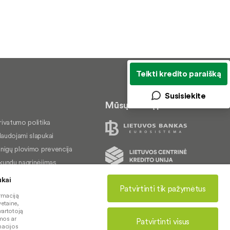
Teikti kredito paraišką
Susisiekite
Mūsų veiklą prižiūri
rivatumo politika
audojami slapukai
inigų plovimo prevencija
kundų nagrinėjimas
rieinamumo pareiškimas
ukai
© 2026 LKU kredito unijų grupė
Patvirtinti tik pažymėtus
rmaciją
etaine,
vartotoją
mos ar
Patvirtinti visus
rmacijos