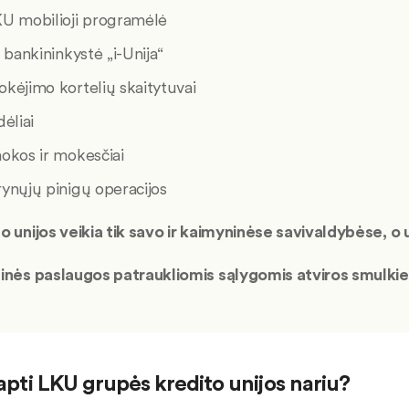
U mobilioji programėlė
. bankininkystė „i-Unija“
kėjimo kortelių skaitytuvai
dėliai
okos ir mokesčiai
ynųjų pinigų operacijos
to unijos veikia tik savo ir kaimyninėse savivaldybėse, 
sinės paslaugos patraukliomis sąlygomis atviros smulkie
tapti LKU grupės kredito unijos nariu?