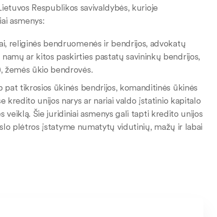
r Lietuvos Respublikos savivaldybės, kurioje
niai asmenys:
mai, religinės bendruomenės ir bendrijos, advokatų
namų ar kitos paskirties pastatų savininkų bendrijos,
), žemės ūkio bendrovės.
ip pat tikrosios ūkinės bendrijos, komanditinės ūkinės
kredito unijos narys ar nariai valdo įstatinio kapitalo
s veiklą. Šie juridiniai asmenys gali tapti kredito unijos
erslo plėtros įstatyme numatytų vidutinių, mažų ir labai