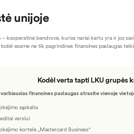
tė unijoje
a – kooperatinė bendrovė, kurios nariai kartu yra ir jos sa
, todėl esame ne tik pagrindines finansines paslaugas teiki
Kodėl verta tapti LKU grupės kr
 svarbiausias finansines paslaugas atrasite vienoje vietoj
kėjimo sąskaita
editai verslui
kėjimo kortelė „Mastercard Business“