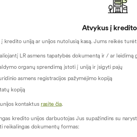
Atvykus į kredito
į kredito uniją ar unijos nutolusią kasą. Jums reikės turėti
aliojantį LR asmens tapatybės dokumentą ir / ar leidimą 
aldymo organų sprendimą įstoti į uniją ir įsigyti pajų
uridinio asmens registracijos pažymėjimo kopiją
statų kopiją
 unijos kontaktus
rasite čia
.
ingas kredito unijos darbuotojas Jus supažindins su narystės
yti reikalingas dokumentų formas: