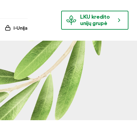
LKU kredito
unijų grupė
i-Unija