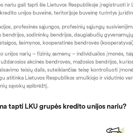
s nariu gali tapti šie Lietuvos Respublikoje įregistruoti i
kredito unijos buveinė, teritorijoje buveinę turintys juridi
cijos, profesinės sąjungos, profesinių sąjungų susivieniji
s bendrijos, sodininkų bendrijos, daugiabučių gyvenamųjų 
 įstaigos, šeimynos, kooperatinės bendrovės (kooperatyvai
o unijos narių – fizinių asmenų – individualios įmonės, ta
 uždarosios akcinės bendrovės, mažosios bendrijos, kuriose 
balsavimo teisių dalis, suteikiančias teisę kontroliuoti įmonė
eigu atitinka Lietuvos Respublikos smulkiojo ir vidutinio v
ių sąvokų apibrėžtį.
ma tapti LKU grupės kredito unijos nariu?