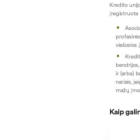
Kredito unijo
įregistruota 
Asocia
profesinė
viešosios
Kredit
bendrijos,
ir (arba) 
nariais, j
mažų įmon
Kaip gali