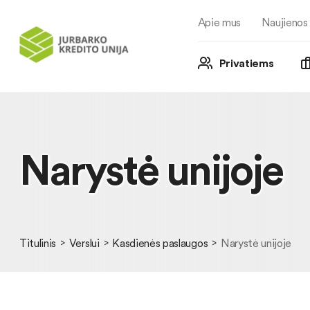
Apie mus
Naujienos
Privatiems
Narystė unijoje
Titulinis
Verslui
Kasdienės paslaugos
Narystė unijoje