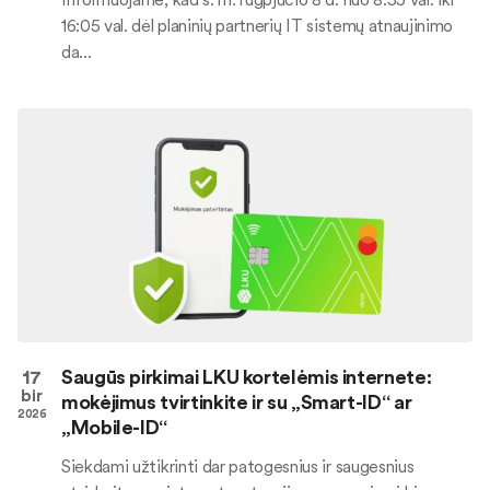
16:05 val. dėl planinių partnerių IT sistemų atnaujinimo
da...
17
Saugūs pirkimai LKU kortelėmis internete:
bir
mokėjimus tvirtinkite ir su „Smart-ID“ ar
2026
„Mobile-ID“
Siekdami užtikrinti dar patogesnius ir saugesnius