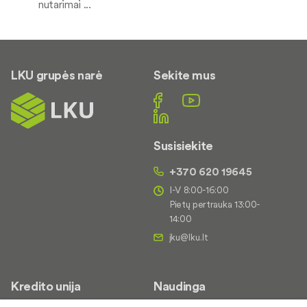
nutarimai ...
LKU grupės narė
Sekite mus
Susisiekite
+370 620 19645
I-V 8:00-16:00
Pietų pertrauka 13:00-
14:00
Kredito unija
Naudinga