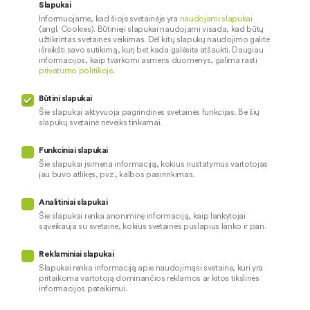
Apie mus
Saugus paslaugų naudojimas
Slapukai
Informuojame, kad šioje svetainėje yra
naudojami slapukai
Kontaktai
Palūkanų normos
(angl. Cookies). Būtinieji slapukai naudojami visada, kad būtų
Karjera
Paslaugų teikimo sąlygos ir
užtikrintas svetainės veikimas. Dėl kitų slapukų naudojimo galite
išreikšti savo sutikimą, kurį bet kada galėsite atšaukti. Daugiau
įkainiai
Skelbimai
informacijos, kaip tvarkomi asmens duomenys, galima rasti
privatumo politikoje
.
Kredito tarpininkai
Socialinė atsakomybė
Paslaugų sutrikimai
Būtini slapukai
Pranešėjų apsauga
Šie slapukai aktyvuoja pagrindines svetainės funkcijas. Be šių
slapukų svetainė neveiks tinkamai.
Funkciniai slapukai
Mūsų veiklą prižiūri
Šie slapukai įsimena informaciją, kokius nustatymus vartotojas
jau buvo atlikęs, pvz., kalbos pasirinkimas.
Privatumo politika
Naudojami slapukai
Analitiniai slapukai
Pinigų plovimo prevencija
Šie slapukai renka anoniminę informaciją, kaip lankytojai
sąveikauja su svetaine, kokius svetainės puslapius lanko ir pan.
Skundų nagrinėjimas
© 2026 LKU kredito unijų grupė
Prieinamumo pareiškimas
Reklaminiai slapukai
Slapukai renka informaciją apie naudojimąsi svetaine, kuri yra
pritaikoma vartotoją dominančios reklamos ar kitos tikslinės
informacijos pateikimui.