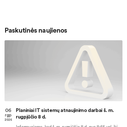
Paskutinės naujienos
06
Planiniai IT sistemų atnaujinimo darbai š. m.
rgp
rugpjūčio 8 d.
2026
Informuojame, kad š. m. rugpjūčio 8 d. nuo 8:55 val. iki